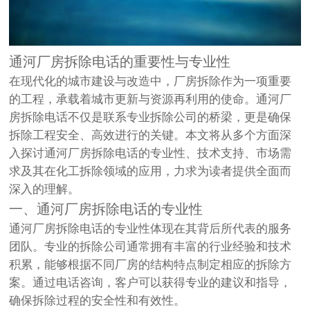
通河厂房拆除电话的重要性与专业性
在现代化的城市建设与改造中，厂房拆除作为一项重要
的工程，承载着城市更新与资源再利用的使命。通河厂
房拆除电话不仅是联系专业拆除公司的桥梁，更是确保
拆除工程安全、高效进行的关键。本文将从多个方面深
入探讨通河厂房拆除电话的专业性、技术支持、市场需
求及其在化工拆除领域的应用，力求为读者提供全面而
深入的理解。
一、通河厂房拆除电话的专业性
通河厂房拆除电话的专业性体现在其背后所代表的服务
团队。专业的拆除公司通常拥有丰富的行业经验和技术
积累，能够根据不同厂房的结构特点制定相应的拆除方
案。通过电话咨询，客户可以获得专业的建议和指导，
确保拆除过程的安全性和有效性。