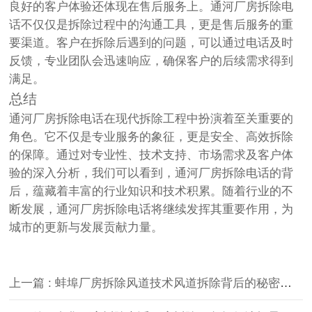
良好的客户体验还体现在售后服务上。通河厂房拆除电
话不仅仅是拆除过程中的沟通工具，更是售后服务的重
要渠道。客户在拆除后遇到的问题，可以通过电话及时
反馈，专业团队会迅速响应，确保客户的后续需求得到
满足。
总结
通河厂房拆除电话在现代拆除工程中扮演着至关重要的
角色。它不仅是专业服务的象征，更是安全、高效拆除
的保障。通过对专业性、技术支持、市场需求及客户体
验的深入分析，我们可以看到，通河厂房拆除电话的背
后，蕴藏着丰富的行业知识和技术积累。随着行业的不
断发展，通河厂房拆除电话将继续发挥其重要作用，为
城市的更新与发展贡献力量。
上一篇 : 蚌埠厂房拆除风道技术风道拆除背后的秘密与挑战！