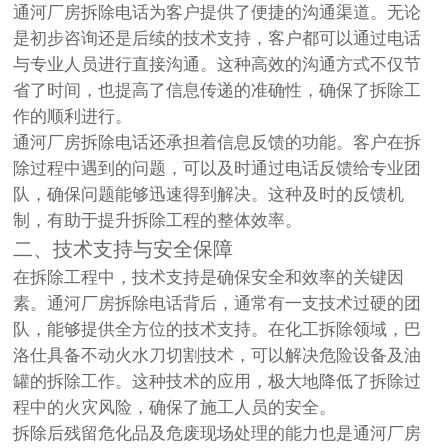
通河厂房拆除电话为客户提供了便捷的沟通渠道。无论
是初步咨询还是后续的技术支持，客户都可以通过电话
与专业人员进行直接沟通。这种高效的沟通方式不仅节
省了时间，也提高了信息传递的准确性，确保了拆除工
作的顺利进行。
通河厂房拆除电话还承担着信息反馈的功能。客户在拆
除过程中遇到的问题，可以及时通过电话反馈给专业团
队，确保问题能够迅速得到解决。这种及时的反馈机
制，有助于提升拆除工程的整体效率。
二、技术支持与安全保障
在拆除工程中，技术支持是确保安全和效率的关键因
素。通河厂房拆除电话背后，通常有一支技术过硬的团
队，能够提供全方位的技术支持。在化工拆除领域，巴
洛仕具备不动火水刀切割技术，可以解决危险设备及油
罐的拆除工作。这种技术的应用，极大地降低了拆除过
程中的火灾风险，确保了施工人员的安全。
拆除后残留危化品及危废现场处理的能力也是通河厂房