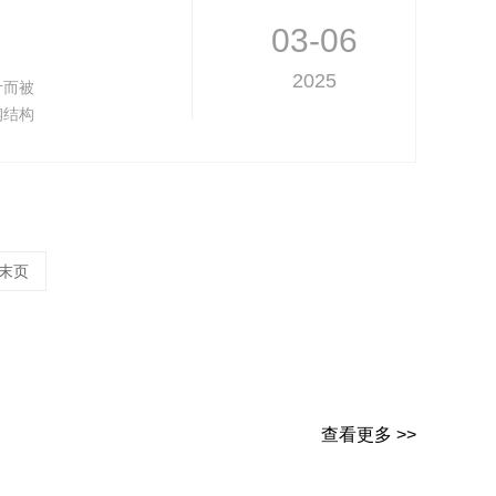
03-06
2025
计而被
钢结构
末页
查看更多 >>