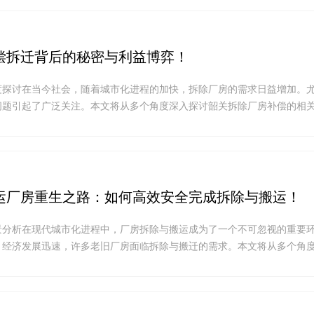
偿拆迁背后的秘密与利益博弈！
度探讨在当今社会，随着城市化进程的加快，拆除厂房的需求日益增加。
问题引起了广泛关注。本文将从多个角度深入探讨韶关拆除厂房补偿的相
..
运厂房重生之路：如何高效安全完成拆除与搬运！
景分析在现代城市化进程中，厂房拆除与搬运成为了一个不可忽视的重要
，经济发展迅速，许多老旧厂房面临拆除与搬迁的需求。本文将从多个角
.