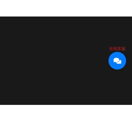
在线客服
64
m