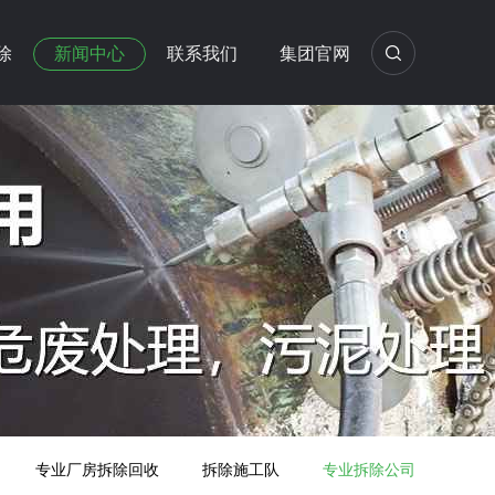
除
新闻中心
联系我们
集团官网
专业厂房拆除回收
拆除施工队
专业拆除公司