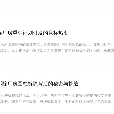
标厂房重生计划引发的竞标热潮！
度分析随着经济的快速发展，许多老旧厂房面临拆除的命运。黄岩地区的
的缩影。本文将从多个角度深入探讨黄岩厂房拆除招标的相关内容，分析
.
拆除厂房围栏拆除背后的秘密与挑战
全面解析在现代化工厂的运营中，围栏的存在不仅是安全防护的必要措施
成部分。随着厂房的改造、升级或是关闭，围栏的拆除工作显得尤为重要
.