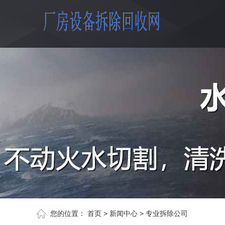
您的位置：
首页
>
新闻中心
>
专业拆除公司